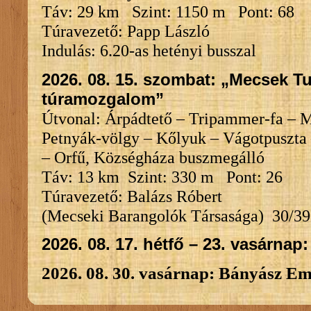
Táv: 29 km Szint: 1150 m Pont: 68
Túravezető: Papp László
Indulás: 6.20-as hetényi busszal
2026. 08. 15. szombat: „Mecsek Tu
túramozgalom”
Útvonal: Árpádtető – Tripammer-fa – 
Petnyák-völgy – Kőlyuk – Vágotpuszta
– Orfű, Községháza buszmegálló
Táv: 13 km Szint: 330 m Pont: 26
Túravezető: Balázs Róbert
(Mecseki Barangolók Társasága) 30/3
2026. 08. 17. hétfő – 23. vasárnap
2026. 08. 30. vasárnap: Bányász E