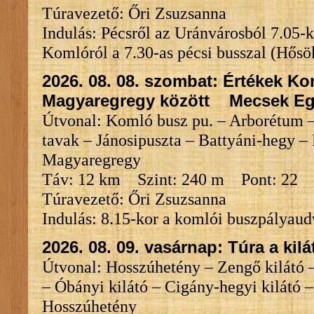
Túravezető: Őri Zsuzsanna
Indulás: Pécsről az Uránvárosból 7.05-k
Komlóról a 7.30-as pécsi busszal (Hősök
2026. 08. 08. szombat:
Értékek Ko
Magyaregregy között Mecsek Eg
Útvonal: Komló busz pu. – Arborétum –
tavak – Jánosipuszta – Battyáni-hegy –
Magyaregregy
Táv: 12 km Szint: 240 m Pont: 22
Túravezető: Őri Zsuzsanna
Indulás: 8.15-kor a komlói buszpályau
2026. 08. 09. vasárnap: Túra a kil
Útvonal: Hosszúhetény – Zengő kilátó –
– Óbányi kilátó – Cigány-hegyi kilátó 
Hosszúhetény