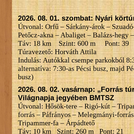
2026. 08. 01. szombat: Nyári kört
Útvonal: Orfű – Sárkány-árok – Szuadó
Petőcz-akna – Abaliget – Balázs-hegy –
Táv: 18 km Szint: 600 m Pont: 
Túravezető: Horváth Attila
Indulás: Autókkal csempe parkokból 8:
alternatíva: 7:30-as Pécsi busz, majd Pé
busz)
2026. 08. 02. vasárnap: „Forrás tú
Világnapja jegyében BMTSZ
Útvonal: Hősök-tere – Rigó-kút – Trip
forrás – Páfrányos – Melegmányi-forrás
Tripammer-fa – Árpádtető
Táv: 10 km Szint: 260 m Pont: 21